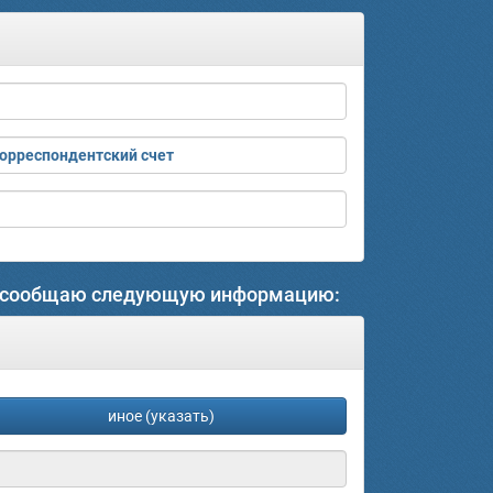
орреспондентский счет
5-ФЗ сообщаю следующую информацию:
иное (указать)