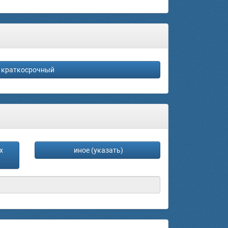
краткосрочный
х
иное (указать)