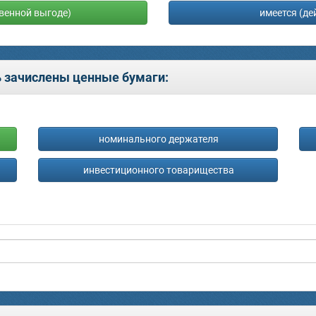
твенной выгоде)
имеется (де
ь зачислены ценные бумаги:
номинального держателя
инвестиционного товарищества