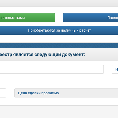
язательствами
Являю
Приобретаются за наличный расчет
реестр является следующий документ:
Н
Цена сделки прописью